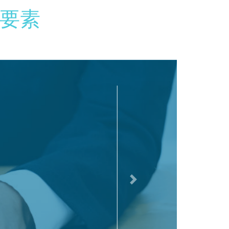
要素
次へ