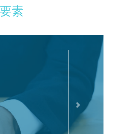
要素
次へ